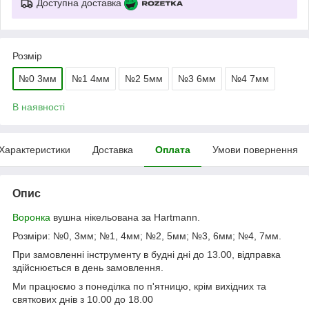
Доступна доставка
Розмір
№0 3мм
№1 4мм
№2 5мм
№3 6мм
№4 7мм
В наявності
Характеристики
Доставка
Оплата
Умови повернення
Опис
Воронка
вушна нікельована за Hartmann.
Розміри: №0, 3мм; №1, 4мм; №2, 5мм; №3, 6мм; №4, 7мм.
При замовленні інструменту в будні дні до 13.00, відправка
здійснюється в день замовлення.
Ми працюємо з понеділка по п'ятницю, крім вихідних та
святкових днів з 10.00 до 18.00