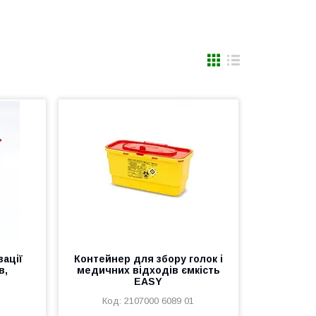
зації
Контейнер для збору голок і
в,
медичних відходів ємкість
EASY
2107000 6089 01