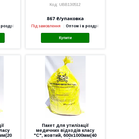
UBB130512
867 ₴/упаковка
 роздріб
Під замовлення
Оптом і в роздріб
Купити
ії
Пакет для утилізації
ласу
медичних відходів класу
мм(20
"С", жовтий, 600х1000мм(40