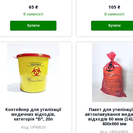
65 ₴
105 ₴
В наявності
В наявності
Купити
Купити
Контейнер для утилізації
Пакет для утилізаці
медичних відходів,
автоклавування мед
категорія "В", 20л
відходів 60 мкм (141
400х660 мм
UPBB20
UPBA0031