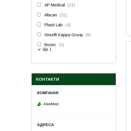
AP Medical
21
Afacan
32
Plasti Lab
4
Smurfit Kappa Group
6
Волес
3
Ще 1
КОНТАКТИ
AlexMed