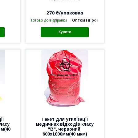
270 ₴/упаковка
Готово до відправки
Оптом і в роздріб
Купити
ії
Пакет для утилізації
ласу
медичних відходів класу
мм(40
"В", червоний,
600х1000мм(40 мкм)