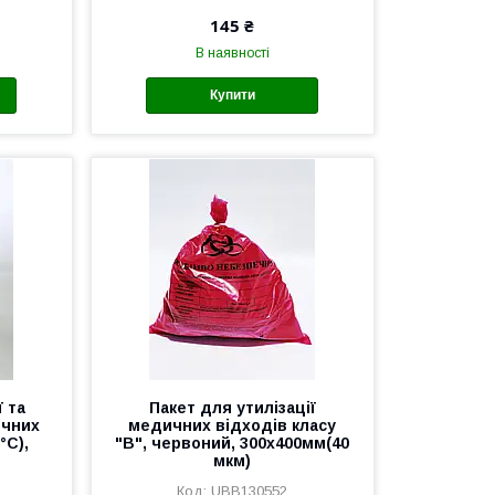
145 ₴
В наявності
Купити
ї та
Пакет для утилізації
ичних
медичних відходів класу
°C),
"В", червоний, 300х400мм(40
мкм)
UBB130552