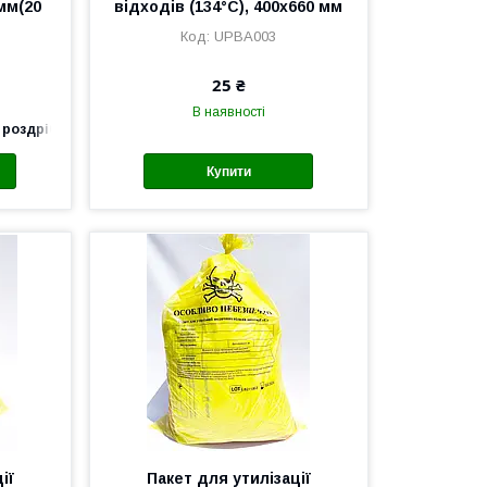
мм(20
відходів (134°C), 400х660 мм
UPBA003
25 ₴
В наявності
 роздріб
Купити
ії
Пакет для утилізації