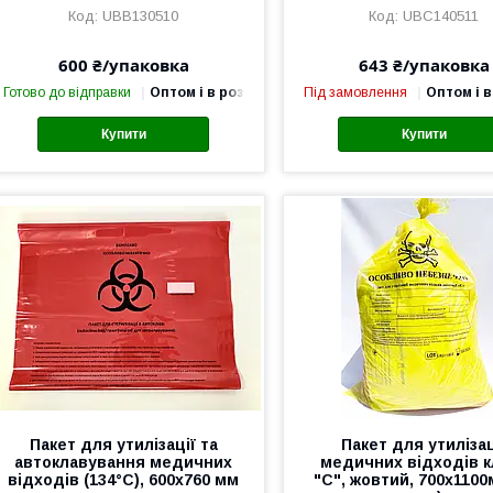
UBB130510
UBC140511
600 ₴/упаковка
643 ₴/упаковка
Готово до відправки
Оптом і в роздріб
Під замовлення
Оптом і в
Купити
Купити
Пакет для утилізації та
Пакет для утилізац
автоклавування медичних
медичних відходів к
відходів (134°C), 600х760 мм
"С", жовтий, 700х1100