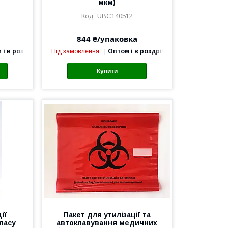
мкм)
UBC140512
844 ₴/упаковка
 і в роздріб
Під замовлення
Оптом і в роздріб
Купити
ії
Пакет для утилізації та
ласу
автоклавування медичних