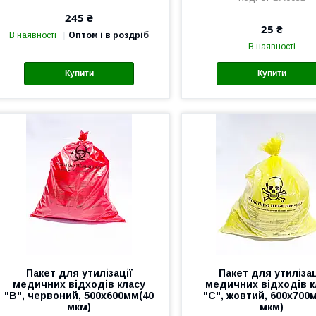
245 ₴
25 ₴
В наявності
Оптом і в роздріб
В наявності
Купити
Купити
Пакет для утилізації
Пакет для утилізац
медичних відходів класу
медичних відходів к
"В", червоний, 500х600мм(40
"С", жовтий, 600х700
мкм)
мкм)