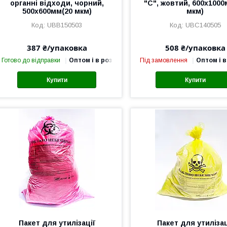
органні відходи, чорний,
"С", жовтий, 600х1000
500х600мм(20 мкм)
мкм)
UBB150503
UBC140505
387 ₴/упаковка
508 ₴/упаковка
Готово до відправки
Оптом і в роздріб
Під замовлення
Оптом і в
Купити
Купити
Пакет для утилізації
Пакет для утилізац