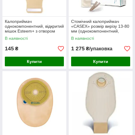
Калоприймач
Стомічний калоприймач
однокомпонентний, відкритий
«CASEX» розмір вирізу 13-80
мішок Esteem+ з отвором
мм (однокомпонентний,
InvisiClose, непрозорий, 60-
відкритий, непрозорий, з
В наявності
В наявності
70 mm
екстрактом A
145
1 275
₴
₴/упаковка
Купити
Купити