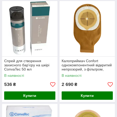
Спрей для створення
Калоприймач Confort
захисного бар'єру на шкірі
однокомпонентний відкритий
ConvaTec 50 мл
непрозорий, з фільтром,
стома 12-70 мм, 30 шт
В наявності
В наявності
536
2 690
₴
₴
Купити
Купити