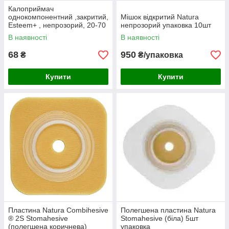
Калоприймач
однокомпонентний ,закритий,
Мішок відкритий Natura
Esteem+ , непрозорий, 20-70
непрозорий упаковка 10шт
mm
В наявності
В наявності
68
950
₴
₴/упаковка
Купити
Купити
Пластина Natura Combihesive
Полегшена пластина Natura
® 2S Stomahesive
Stomahesive (біла) 5шт
(полегшена коричнева)
упаковка