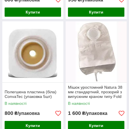
Купити
Купити
Мішок уростомний Natura 38
Полегшена пластина (біла)
мм стандартний, прозорий з
ConvaTec (упаковка 5шт)
випускним краном типу Fold
up Tap 10шт упаковка
В наявності
В наявності
800
1 600
₴/упаковка
₴/упаковка
Купити
Купити