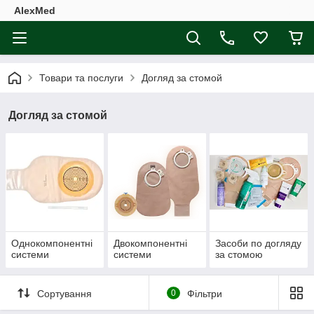
AlexMed
Товари та послуги
Догляд за стомой
Догляд за стомой
Однокомпонентні
Двокомпонентні
Засоби по догляду
системи
системи
за стомою
Сортування
0
Фільтри