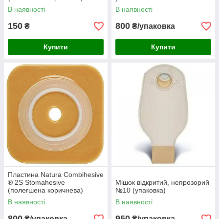
В наявності
В наявності
150
800
₴
₴/упаковка
Купити
Купити
Пластина Natura Combihesive
® 2S Stomahesive
Мішок відкритий, непрозорий
(полегшена коричнева)
№10 (упаковка)
(упаковка 5шт)
В наявності
В наявності
800
950
₴/упаковка
₴/упаковка