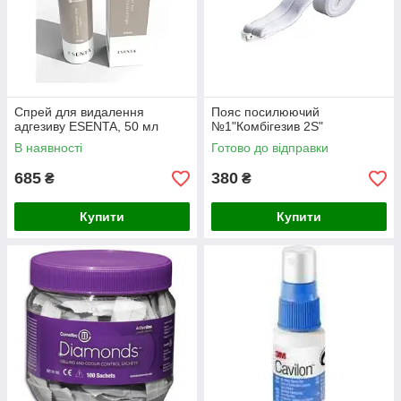
Спрей для видалення
Пояс посилюючий
адгезиву ESENTA, 50 мл
№1"Комбігезив 2S"
В наявності
Готово до відправки
685
380
₴
₴
Купити
Купити