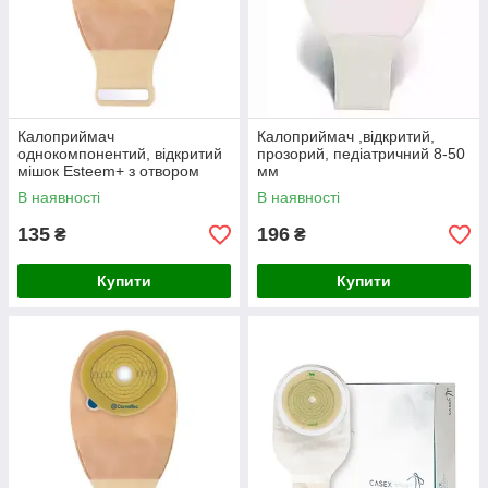
Калоприймач
Калоприймач ,відкритий,
однокомпонентий, відкритий
прозорий, педіатричний 8-50
мішок Esteem+ з отвором
мм
InvisiClose, прозорий, 20-70
В наявності
В наявності
mm
135
196
₴
₴
Купити
Купити