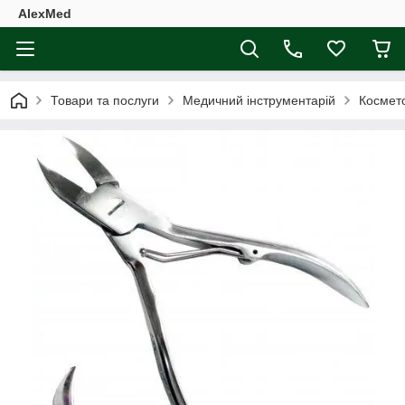
AlexMed
Товари та послуги
Медичний інструментарій
Космето