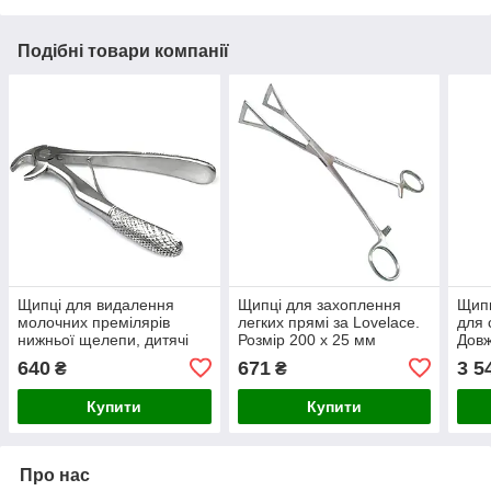
Подібні товари компанії
Щипці для видалення
Щипці для захоплення
Щипц
молочних премілярів
легких прямі за Lovelace.
для 
нижньої щелепи, дитячі
Розмір 200 х 25 мм
Довж
No122, дуже малі,
робо
640
671
3 5
₴
₴
довжина 10,5 см, ширина
4 мм
Купити
Купити
Про нас