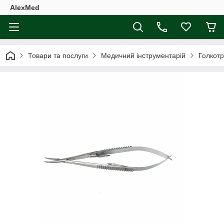
AlexMed
Товари та послуги
Медичний інструментарій
Голкотр