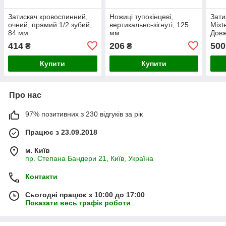
Затискач кровоспинний,
Ножиці тупокінцеві,
Зати
очний, прямий 1/2 зубий,
вертикально-зігнуті, 125
Mixt
84 мм
мм
Довж
414
206
500
₴
₴
Купити
Купити
Про нас
97% позитивних з 230 відгуків за рік
Працює з 23.09.2018
м. Київ
пр. Степана Бандери 21, Київ, Україна
Контакти
Сьогодні працює з 10:00 до 17:00
Показати весь графік роботи