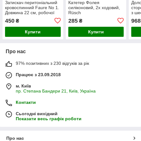
Затискач перитоніальний
Катетер Фолея
Доло
кровоспинний Faure No 1.
силіконовий, 2х ходовий,
стор
Довжина 22 см, робочої
Rüsch
з ше
частини 30 мм, 1х2 зуба
по S
450
285
968
₴
₴
Купити
Купити
Про нас
97% позитивних з 230 відгуків за рік
Працює з 23.09.2018
м. Київ
пр. Степана Бандери 21, Київ, Україна
Контакти
Сьогодні вихідний
Показати весь графік роботи
Про нас