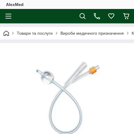
AlexMed
Товари та послуги
Вироби медичного призначення
К