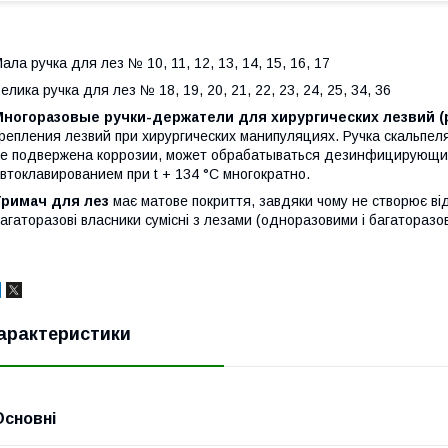
ала ручка для лез № 10, 11, 12, 13, 14, 15, 16, 17
елика ручка для лез № 18, 19, 20, 21, 22, 23, 24, 25, 34, 36
Многоразовые ручки-держатели для хирургических лезвий (
репления лезвий при хирургических манипуляциях. Ручка скальпел
е подвержена коррозии, может обрабатываться дезинфицирующим
втоклавированием при t + 134 °С многократно.
Тримач для лез
має матове покриття, завдяки чому не створює відб
агаторазові власники сумісні з лезами (одноразовими і багаторазовим
арактеристики
Основні