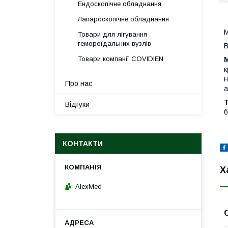
Ендоскопічне обладнання
Лапароскопічне обладнання
М
Товари для лігування
гемороїдальних вузлів
В
Товари компанії COVIDIEN
к
н
Про нас
а
Відгуки
б
КОНТАКТИ
Х
AlexMed