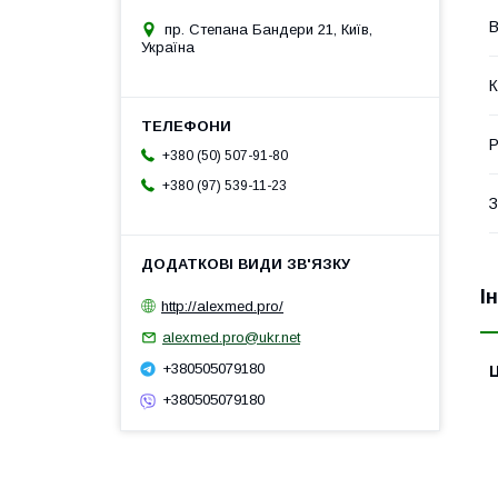
В
пр. Степана Бандери 21, Київ,
Україна
К
Р
+380 (50) 507-91-80
+380 (97) 539-11-23
З
І
http://alexmed.pro/
alexmed.pro@ukr.net
+380505079180
Ц
+380505079180