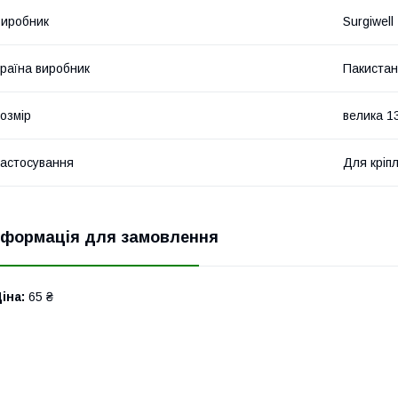
иробник
Surgiwell
раїна виробник
Пакистан
озмір
велика 1
астосування
Для кріпл
нформація для замовлення
іна:
65 ₴