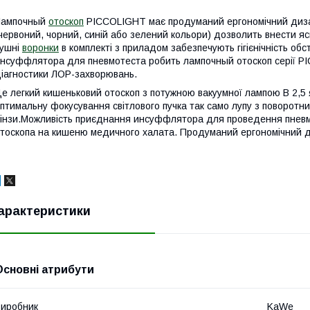
Лампочный
отоскоп
PICCOLIGHT має продуманий ергономічний дизай
червоний, чорний, синій або зелений кольори) дозволить внести я
ушні
воронки
в комплекті з приладом забезпечують гігієнічність о
нсуффлятора для пневмотеста робить лампочный отоскоп серії P
іагностики ЛОР-захворювань.
е легкий кишеньковий отоскоп з потужною вакуумної лампою В 2,5 
птимальну фокусування світлового пучка так само лупу з поворотн
інзи.Можливість приєднання инсуффлятора для проведення пневмо
тоскопа на кишеню медичного халата. Продуманий ергономічний д
арактеристики
Основні атрибути
иробник
KaWe