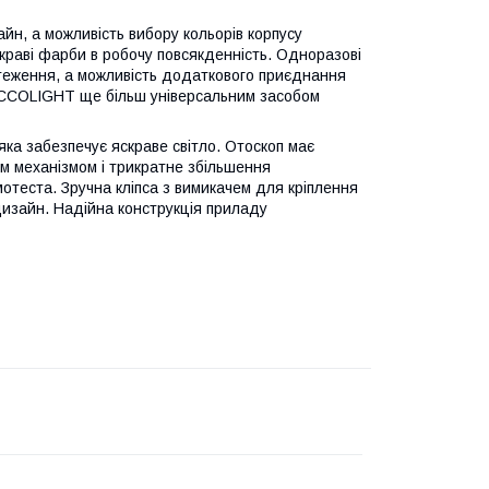
н, а можливість вибору кольорів корпусу
скраві фарби в робочу повсякденність. Одноразові
бстеження, а можливість додаткового приєднання
ICCOLIGHT ще більш універсальним засобом
яка забезпечує яскраве світло. Отоскоп має
им механізмом і трикратне збільшення
теста. Зручна кліпса з вимикачем для кріплення
изайн. Надійна конструкція приладу