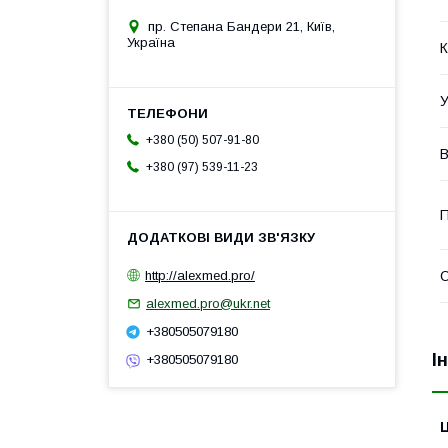
пр. Степана Бандери 21, Київ,
Україна
К
У
+380 (50) 507-91-80
В
+380 (97) 539-11-23
П
http://alexmed.pro/
О
alexmed.pro@ukr.net
+380505079180
І
+380505079180
Ц