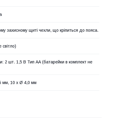
а
ому захисному щиті чехли, що кріпиться до пояса.
е світло)
: 2 шт. 1,5 B Тип АА (батарейки в комплект не
5 мм, 10 x Ø 4,0 мм