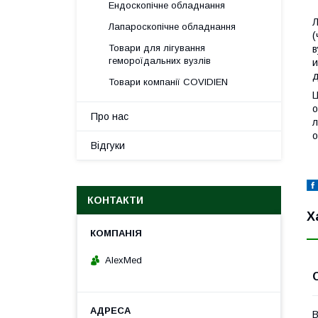
Ендоскопічне обладнання
Лапароскопічне обладнання
(
Товари для лігування
в
гемороїдальних вузлів
и
д
Товари компанії COVIDIEN
Ц
о
Про нас
л
о
Відгуки
КОНТАКТИ
Х
AlexMed
В