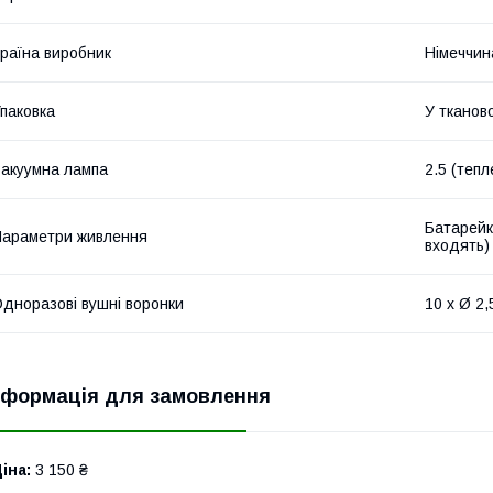
раїна виробник
Німеччин
паковка
У тканов
акуумна лампа
2.5 (тепл
Батарейки
араметри живлення
входять)
дноразові вушні воронки
10 x Ø 2,
нформація для замовлення
іна:
3 150 ₴