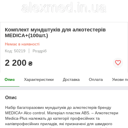
Комплект мундштуків для алкотестерів
MEDICA+(100шт.)
Немає в наявності
Код: 50219
Роздріб
2 200
₴
Опис
Характеристики
Доставка
Оплата
Умови п
Опис
Набір багаторазових мундштуків до алкотестерів бренду
MEDICA+ Alco control. Матеріал пластик ABS. – Алкотестери
Medica-Plus належать до категорії професійних та
напівпрофесійних приладів, які призначені для швидкого