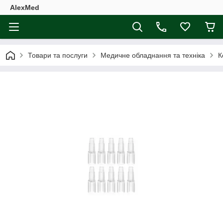
AlexMed
Товари та послуги
Медичне обладнання та техніка
К