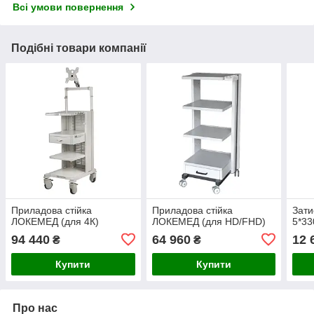
Всі умови повернення
Подібні товари компанії
Приладова стійка
Приладова стійка
Зати
ЛОКЕМЕД (для 4К)
ЛОКЕМЕД (для HD/FHD)
5*33
94 440
64 960
12 
₴
₴
Купити
Купити
Про нас