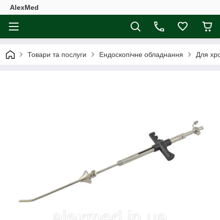
AlexMed
Товари та послуги
Ендоскопічне обладнання
Для хр