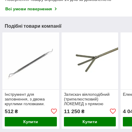
Всі умови повернення
Подібні товари компанії
Інструмент для
Затискач віялоподібний
Елек
заповнення, з двома
(трипелюстковий)
круглими головками.
ЛОКЕМЕД з прямою
Ширина 2,0 мм/2,5 мм
рукояткою Ф5*330
512
11 250
4 0
₴
₴
Купити
Купити