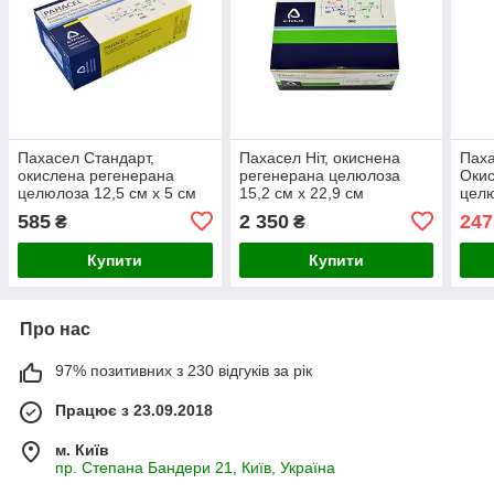
Пахасел Стандарт,
Пахасел Ніт, окиснена
Паха
окислена регенерана
регенерана целюлоза
Окис
целюлоза 12,5 см x 5 см
15,2 см x 22,9 см
целю
585
2 350
247
₴
₴
Купити
Купити
Про нас
97% позитивних з 230 відгуків за рік
Працює з 23.09.2018
м. Київ
пр. Степана Бандери 21, Київ, Україна