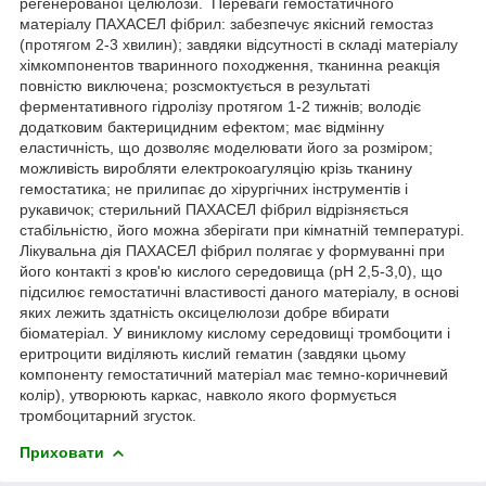
регенерованої целюлози. Переваги гемостатичного
матеріалу ПАХАСЕЛ фібрил: забезпечує якісний гемостаз
(протягом 2-3 хвилин); завдяки відсутності в складі матеріалу
хімкомпонентов тваринного походження, тканинна реакція
повністю виключена; розсмоктується в результаті
ферментативного гідролізу протягом 1-2 тижнів; володіє
додатковим бактерицидним ефектом; має відмінну
еластичність, що дозволяє моделювати його за розміром;
можливість виробляти електрокоагуляцію крізь тканину
гемостатика; не прилипає до хірургічних інструментів і
рукавичок; стерильний ПАХАСЕЛ фібрил відрізняється
стабільністю, його можна зберігати при кімнатній температурі.
Лікувальна дія ПАХАСЕЛ фібрил полягає у формуванні при
його контакті з кров'ю кислого середовища (pH 2,5-3,0), що
підсилює гемостатичні властивості даного матеріалу, в основі
яких лежить здатність оксицелюлози добре вбирати
біоматеріал. У виниклому кислому середовищі тромбоцити і
еритроцити виділяють кислий гематин (завдяки цьому
компоненту гемостатичний матеріал має темно-коричневий
колір), утворюють каркас, навколо якого формується
тромбоцитарний згусток.
Приховати