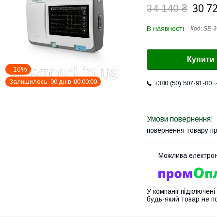
30 7
34 140 ₴
В наявності
Код:
SE-3
Купити
–10%
Залишилось
0
0
днів
0
0
0
0
0
0
+380 (50) 507-91-80
повернення товару п
У компанії підключені
будь-який товар не п