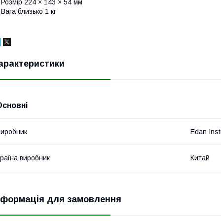
 Розмір 224 × 143 × 54 мм
 Вага близько 1 кг
арактеристики
Основні
иробник
Edan Ins
раїна виробник
Китай
нформація для замовлення