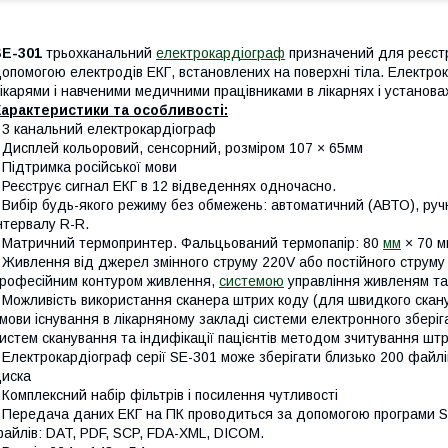
SE-301
трьохканальний
електрокардіограф
призначений для реєстра
опомогою електродів ЕКГ, встановлених на поверхні тіла. Електро
ікарями і навченими медичними працівниками в лікарнях і установа
арактеристики та особливості:
 3 канальний електрокардіограф
 Дисплей кольоровий, сенсорний, розміром 107 × 65мм
 Підтримка російської мови
 Реєструє сигнал ЕКГ в 12 відведеннях одночасно.
 Вибір будь-якого режиму без обмежень: автоматичний (АВТО), ру
нтервалу R-R.
 Матричний термопринтер. Фальцьований термопапір: 80
мм
× 70 м
 Живлення від джерел змінного струму 220V або постійного струму - 
рофесійним контуром живлення,
системою
управління живленям та
 Можливість використання сканера штрих коду (для швидкого скану
мови існування в лікарняному закладі системи електронного зберіг
истем сканування та індифікації пацієнтів методом зчитування штр
 Електрокардіограф серії SE-301 може зберігати близько 200 файл
иска
 Комплексний набір фільтрів і посилення чутливості
 Передача даних ЕКГ на ПК проводиться за допомогою програми S
айлів: DAT, PDF, SCP, FDA-XML, DICOM.