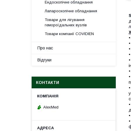
Ендоскопічне обладнання
Лапароскопічне обладнання
Товари для лігування
д
гемороїдальних вузлів
л
Х
Товари компанії COVIDIEN
•
•
Про нас
•
•
•
Відгуки
і
•
•
п
КОНТАКТИ
•
у
с
•
AlexMed
д
•
•
ф