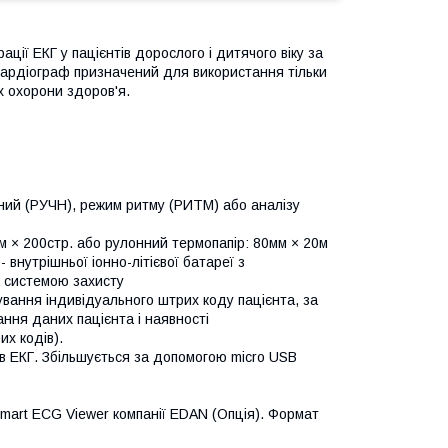
ції ЕКГ у пацієнтів дорослого і дитячого віку за
кардіограф призначений для використання тільки
х охорони здоров'я.
чний (РУЧН), режим ритму (РИТМ) або аналізу
м × 200стр. або рулонний термопапір: 80мм × 20м
внутрішньої іонно-літієвої батареї з
 системою захисту
вання індивідуального штрих коду пацієнта, за
ання даних пацієнта і наявності
их кодів).
ів ЕКГ. Збільшується за допомогою micro USB
mart ECG Viewer компанії EDAN (Опція). Формат