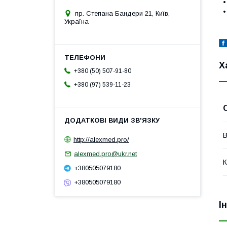
•
•
пр. Степана Бандери 21, Київ,
Україна
Х
+380 (50) 507-91-80
+380 (97) 539-11-23
В
http://alexmed.pro/
alexmed.pro@ukr.net
К
+380505079180
+380505079180
І