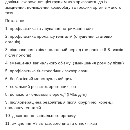
довільні скорочення цієї групи м'язів призводять до їх
зміцнення, поліпшення кровообігу та трофіки органів малого
тазу.
Показання:
1. профілактика та лікування нетримання сечі
2. профілактика пролапсу геніталій (опущення статевих
органів)
3. відновлення в післяпологовий період (не раніше 6-8 тижнів
після пологів)
4. зменшення вагінального об'єму (зменшення розміру піхви)
5. профілактика гінекологічних захворювань
6. безболісний менструальний цикл
7. локальний розвиток ерогенних зон
8. допомога чоловікові в ерекції (ІМбілдінг)
9. післяопераційна реабілітація після хірургічної корекції
пролапсу геніталій
10. досягнення вагінального оргазму
11. зміцнення м'язів тазового дна та стінок піхви