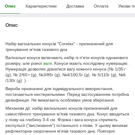
Опис
Характеристики
Доставка
Оплата
Умови п
Опис
Набір вагінальних конусів "Corelax" - призначений для
тренування м'язів тазового дна
Вагінальні конуси включають набір із п'яти конусів однакового
розміру, але різної
ваги
. Конуси мають послідовну нумерацію.
Нумерація дозволяє дізнатися вагу кожного конуса (№ 1/35 г
(g), № 2/60 г (g), №3/85г (g), №4/100,5г (g), № 5/110г (g), №6
/130г (g) ).
Вироби призначені для індивідуального використання,
постачаються нестерильними. Перед застосуванням потрібна
дезінфекція. Не вимагають особливих умов зберігання.
Механізм дії: набір вагінальних конусів призначений для
самостійного тренування м'язів тазового дна. Конус вводиться
у піхву на глибину 3-4 см. Форма і вага конуса сприяють
експульсії ("вислизання") останнього з піхви. У цьому виникає
рефлекторне скорочення м'язів тазового дна. Повторні