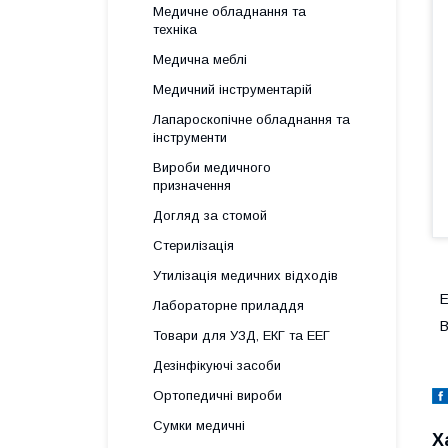
Медичне обладнання та
техніка
Медична меблі
Медичний інструментарій
Лапароскопічне обладнання та
інструменти
Вироби медичного
призначення
Догляд за стомой
Стерилізація
Утилізація медичних відходів
Е
Лабораторне приладдя
В
Товари для УЗД, ЕКГ та ЕЕГ
Дезінфікуючі засоби
Ортопедичні вироби
Сумки медичні
Х