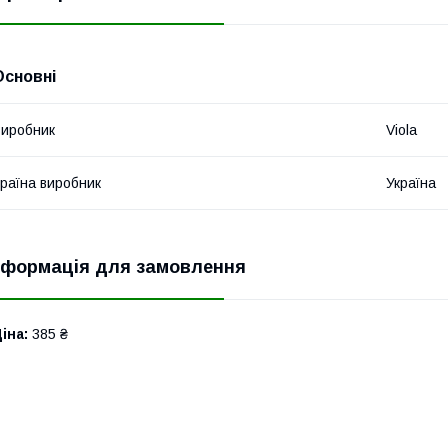
Основні
иробник
Viola
раїна виробник
Україна
нформація для замовлення
іна:
385 ₴