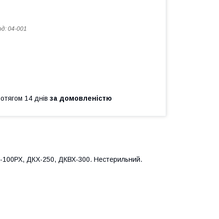
од:
04-001
ротягом 14 днів
за домовленістю
У-100РХ, ДКХ-250, ДКВХ-300. Нестерильний.