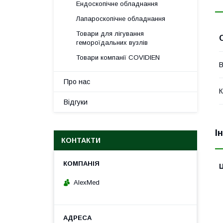
Ендоскопічне обладнання
Лапароскопічне обладнання
Товари для лігування
гемороїдальних вузлів
Товари компанії COVIDIEN
В
Про нас
К
Відгуки
І
КОНТАКТИ
Ц
AlexMed