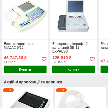
Електрокардіограф
Електрокардіограф 12-
Елек
МИДАС 6/12
канальний SE-12
кана
EXPRESS
46 747,80
125 910
₴
₴
47 
51 942 ₴
139 900 ₴
Купити
Купити
Акційні пропозиції та новинки
–10%
–10%