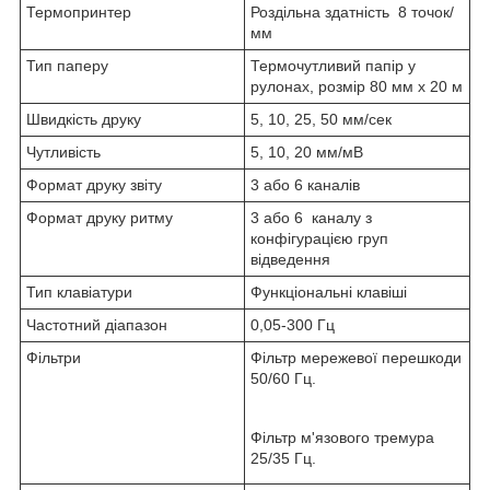
Термопринтер
Роздільна здатність 8 точок/
мм
Тип паперу
Термочутливий папір у
рулонах, розмір 80 мм х 20 м
Швидкість друку
5, 10, 25, 50 мм/сек
Чутливість
5, 10, 20 мм/мВ
Формат друку звіту
3 або 6 каналів
Формат друку ритму
3 або 6 каналу з
конфігурацією груп
відведення
Тип клавіатури
Функціональні клавіші
Частотний діапазон
0,05-300 Гц
Фільтри
Фільтр мережевої перешкоди
50/60 Гц.
Фільтр м'язового тремура
25/35 Гц.