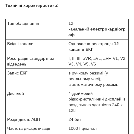
Технічні характеристики:
Тип обладнання
12-
канальний
електрокардіогр
аф
Вхідні канали
Одночасна реєстрація
12
каналів ЕКГ
Реєстрація стандартних
I, II, III, aVR, aVL, аVF, V1, V2,
відведень
V3, V4, V5, V6
Запис ЕКГ
в ручному режимі (у
реальному часі);
в автоматичному режимі.
Дисплей
4-дюймовий
рідкокристалічний дисплей із
роздільною здатністю 240 х
128
Розрядність АЦП
24 бит
Частота дискретизації
1000 Гц/канал