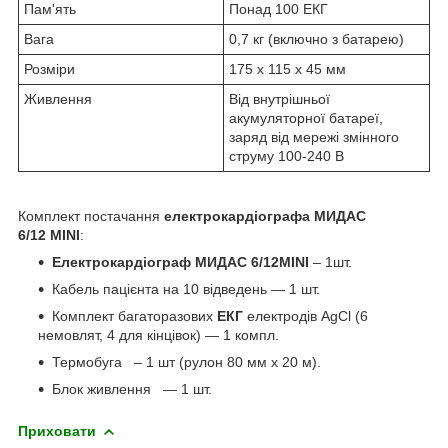
Пам'ять
Понад 100 ЕКГ
Вага
0,7 кг (включно з батарею)
Розміри
175 х 115 х 45 мм
Живлення
Від внутрішньої
акумуляторної батареї,
заряд від мережі змінного
струму 100-240 В
Комплект постачання
електрокардіографа
МИДАС
6/12
MINI
:
Електрокардіограф МИДАС 6/12MINI
– 1шт.
Кабель пацієнта на 10 відведень — 1 шт.
Комплект багаторазових
ЕКГ
електродів AgCl (6
немовлят, 4 для кінцівок) — 1 компл.
Термобуга – 1 шт (рулон 80 мм х 20 м).
Блок живлення — 1 шт.
Приховати