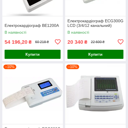
Електрокардіограф ECG300G
Електрокардіограф BE1200А
LCD (3/4/12 канальний)
В наявності
В наявності
54 196,20
20 340
₴
₴
60 218 ₴
22 600 ₴
Купити
Купити
–10%
–10%