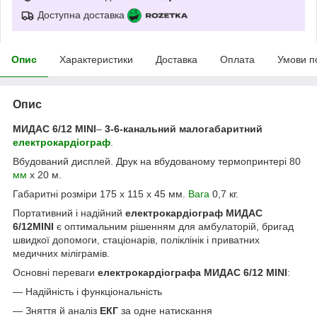
Доступна доставка
Опис
Характеристики
Доставка
Оплата
Умови п
Опис
МИДАС 6/12 MINI
–
3-6-канальний малогабаритний
електрокардіограф
.
Вбудований дисплей. Друк на вбудованому термопринтері 80
мм
х 20 м.
Габаритні розміри 175 х 115 х 45 мм.
Вага
0,7 кг.
Портативний і надійний
електрокардіограф МИДАС
6/12MINI
є оптимальним рішенням для амбулаторій, бригад
швидкої допомоги, стаціонарів, поліклінік і приватних
медичних міліграмів.
Основні переваги
електрокардіографа МИДАС 6/12 MINI
:
— Надійність і функціональність
— Зняття й аналіз
ЕКГ
за одне натискання