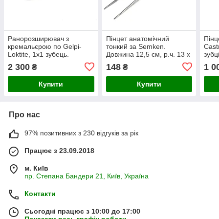
Ранорозширювач з
Пінцет анатомічний
Пінц
кремальєрою по Gelpi-
тонкий за Semken.
Cast
Loktite, 1х1 зубець.
Довжина 12,5 см, р.ч. 13 х
зубц
Довжина 18 см
1 мм
2 300
148
1 0
₴
₴
Купити
Купити
Про нас
97% позитивних з 230 відгуків за рік
Працює з 23.09.2018
м. Київ
пр. Степана Бандери 21, Київ, Україна
Контакти
Сьогодні працює з 10:00 до 17:00
Показати весь графік роботи