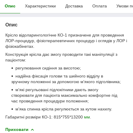
Опис
Характеристики
Доставка
Оплата
Умови п
Опис
Крісло відоларингологічне КО-1 призначене для проведення
ЛОР-процедур, фізіотерапевтичних процедур і оглядів у ЛОР і
фізіокабінетах.
Конструкція крісла дає змогу проводити такі маніпуляції з
пацієнтом:
регулювання сидіння за висотою;
надійна фіксація голови та шийного відділу в
зручному положенні за допомогою м'якого підголівника;
м'які регульовані підлокітники дають змогу
створювати для пацієнта максимально комфортне під
час проведення процедури положення;
м'яка спинка крісла регулюється за кутом нахилу.
Габаритні розміри КО-1: 815*755*13200
мм
.
Приховати