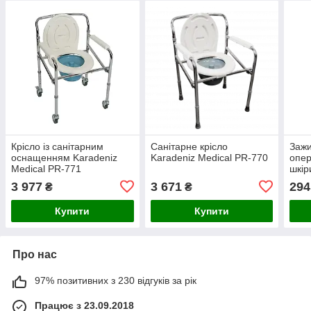
Крісло із санітарним
Санітарне крісло
Зажи
оснащенням Karadeniz
Karadeniz Medical PR-770
опер
Medical PR-771
шкір
3 977
3 671
294
₴
₴
Купити
Купити
Про нас
97% позитивних з 230 відгуків за рік
Працює з 23.09.2018