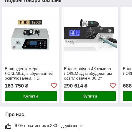
Подібні товари компанії
Ендовідеокамера
Ендоскопічна 4К камера
Ендо
ЛОКЕМЕД із вбудованим
ЛОКЕМЕД із вбудованим
ЛОК
освітлювачем, HD
освітлювачем 80 Bт
163 750
290 614
688
₴
₴
Купити
Купити
Про нас
97% позитивних з 233 відгуків за рік