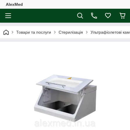
AlexMed
Товари та послуги
Стерилізація
Ультрафіолетові ка