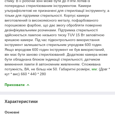
стійку. В її робочій зоні може бути до п'яти лотків із
попередньо стерилізованим інструментом. Камери
ультрафіолетові не призначені для стерилізації інструменту, а
тільки для підтримки стерильності. Корпус камери
виготовлений із високоякісного металу, пофарбованого
порошковою фарбою, що дає змогу обробляти поверхню
дезінфікувальними розчинами. Підтримка стерильності
здійснюється лампою низького тиску TUV 15 Вт заповітною
кришкою камери. Під час підконтрольного використання
інструмент залишається стерильним упродовж 600 годин.
Якщо впродовж 600 годин інструмент не був використаний,
він має бути заново стерилізований. Додатково камера може
бути обладнана блоком індикації стерильності, датчиком
вимкнення лампи й автономним живленням. Споживана
потужність, ВА, не більш ніж 50. Габаритні розміри,
мм
: (Довг *
кут * вис) 660 * 440 * 280
Приховати
Характеристики
Основні