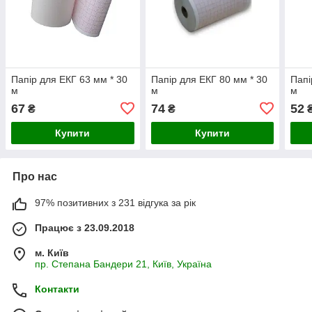
Папір для ЕКГ 63 мм * 30
Папір для ЕКГ 80 мм * 30
Папі
м
м
м
67
74
52
₴
₴
Купити
Купити
Про нас
97% позитивних з 231 відгука за рік
Працює з 23.09.2018
м. Київ
пр. Степана Бандери 21, Київ, Україна
Контакти