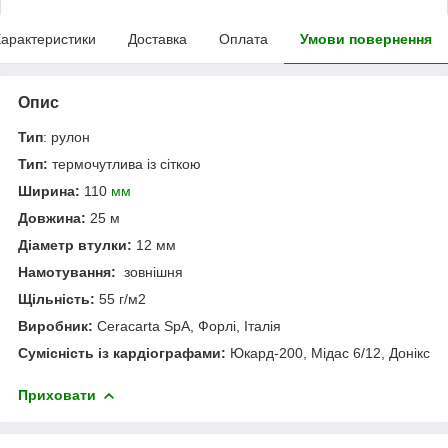
арактеристики
Доставка
Оплата
Умови повернення
Опис
Тип
: рулон
Тип:
термочутлива із сіткою
Ширина:
110
мм
Довжина:
25 м
Діаметр втулки:
12 мм
Намотування:
зовнішня
Щільність:
55 г/м
2
Виробник:
Ceracarta SpA, Форлі, Італія
Сумісність із кардіографами:
Юкард-200, Мідас 6/12, Донікс
Приховати