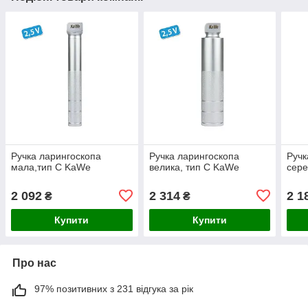
Ручка ларингоскопа
Ручка ларингоскопа
Ручк
мала,тип C KaWe
велика, тип C KaWe
сере
2 092
2 314
2 1
₴
₴
Купити
Купити
Про нас
97% позитивних з 231 відгука за рік