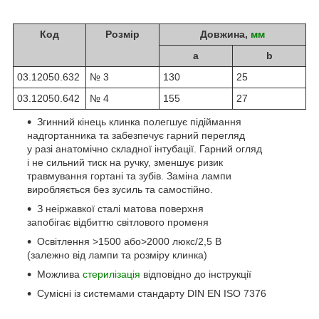
Код
Розмір
Довжина,
мм
a
b
03.12050.632
№ 3
130
25
03.12050.642
№ 4
155
27
Згинний кінець клинка полегшує підіймання
надгортанника та забезпечує гарний перегляд
у разі анатомічно складної інтубації. Гарний огляд
і не сильний тиск на ручку, зменшує ризик
травмування гортані та зубів. Заміна лампи
виробляється без зусиль та самостійно.
З неіржавкої сталі матова поверхня
запобігає відбиттю світлового променя
Освітлення >1500 або>2000 люкс/2,5 B
(залежно від лампи та розміру клинка)
Можлива
стерилізація
відповідно до інструкції
Сумісні із системами стандарту DIN EN ISO 7376