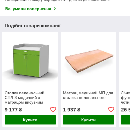
Всі умови повернення
Подібні товари компанії
Столик пеленальний
Матрац медичний МП для
Ліжк
СПЛ-3 медичний з
столика пеленального
функ
матрацом висувним
чоти
ящиком та комодом
огор
9 177
1 937
26 
₴
₴
Купити
Купити