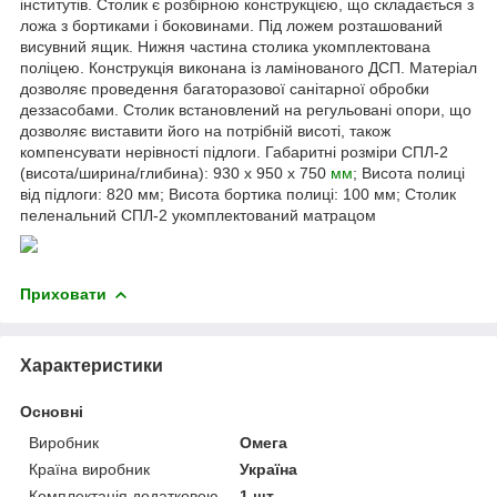
інститутів. Столик є розбірною конструкцією, що складається з
ложа з бортиками і боковинами. Під ложем розташований
висувний ящик. Нижня частина столика укомплектована
поліцею. Конструкція виконана із ламінованого ДСП. Матеріал
дозволяє проведення багаторазової санітарної обробки
деззасобами. Столик встановлений на регульовані опори, що
дозволяє виставити його на потрібній висоті, також
компенсувати нерівності підлоги. Габаритні розміри СПЛ-2
(висота/ширина/глибина): 930 х 950 х 750
мм
; Висота полиці
від підлоги: 820 мм; Висота бортика полиці: 100 мм; Столик
пеленальний СПЛ-2 укомплектований матрацом
Приховати
Характеристики
Основні
Виробник
Омега
Країна виробник
Україна
Комплектація додатковою
1 шт.