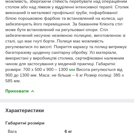
можливість, зберігаючи стійкість перебувати над операційним
столом або над ліжком у відділенні інтенсивної терапії. Столик
виконаний із металевої профільної труби, пофарбованої
білою порошковою фарбою та встановлений на колеса, що
забезпечують його переміщення. За бажанням Клієнта стіл
може бути встановлений на регульовані опори. Стіл
забезпечений несучою незнімною полицею, виготовленою зі
сталі, що має гнуті борти. Полиця має можливість
регулюватися по висоті. Покриття каркасу та полиці витримує
багаторазову щоденну санітарну обробку. Усі матеріали,
використані у виробництві столика, сертифіковані належним
чином для застосування у медичній практиці. Габаритні
розміри: 700 х 500 х 900 – 1300
мм
Висота регулюється від
900 до 1300 мм. Маса: не більше – 6 кг Розмір полиці: 385 х
585 мм.
Приховати
Характеристики
Габаритні розміри
Вага
6 кг