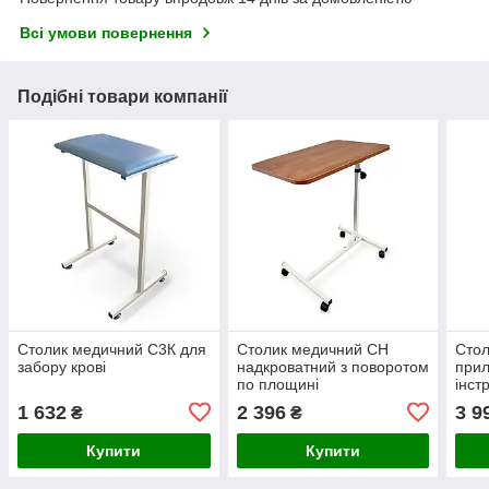
Всі умови повернення
Подібні товари компанії
Столик медичний С3К для
Столик медичний СН
Стол
забору крові
надкроватний з поворотом
при
по площині
інст
мані
1 632
2 396
3 9
₴
₴
Купити
Купити