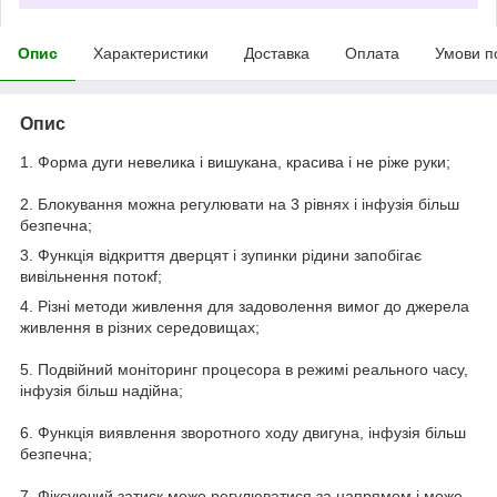
Опис
Характеристики
Доставка
Оплата
Умови п
Опис
1. Форма дуги невелика і вишукана, красива і не ріже руки;
2. Блокування можна регулювати на 3 рівнях і інфузія більш
безпечна;
3. Функція відкриття дверцят і зупинки рідини запобігає
вивільнення потокf;
4. Різні методи живлення для задоволення вимог до джерела
живлення в різних середовищах;
5. Подвійний моніторинг процесора в режимі реального часу,
інфузія більш надійна;
6. Функція виявлення зворотного ходу двигуна, інфузія більш
безпечна;
7. Фіксуючий затиск може регулюватися за напрямом і може