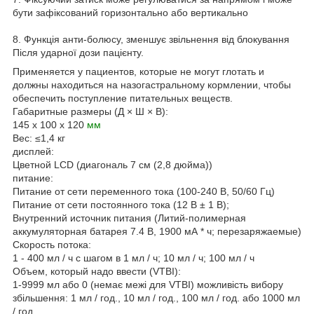
бути зафіксований горизонтально або вертикально
8. Функція анти-болюсу, зменшує звільнення від блокування
Після ударної дози пацієнту.
Применяется у пациентов, которые не могут глотать и
должны находиться на назогастральному кормлении, чтобы
обеспечить поступление питательных веществ.
Габаритные размеры (Д × Ш × В):
145 x 100 x 120
мм
Вес: ≤1,4 кг
дисплей:
Цветной LCD (диагональ 7 см (2,8 дюйма))
питание:
Питание от сети переменного тока (100-240 В, 50/60 Гц)
Питание от сети постоянного тока (12 В ± 1 В);
Внутренний источник питания (Литий-полимерная
аккумуляторная батарея 7.4 В, 1900 мА * ч; перезаряжаемые)
Скорость потока:
1 - 400 мл / ч с шагом в 1 мл / ч; 10 мл / ч; 100 мл / ч
Объем, который надо ввести (VTBI):
1-9999 мл або 0 (немає межі для VTBI) можливість вибору
збільшення: 1 мл / год., 10 мл / год., 100 мл / год. або 1000 мл
/ год