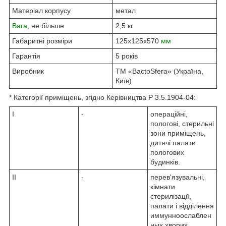
Матеріал корпусу
метал
Вага
, не більше
2,5 кг
Габаритні розміри
125х125х570
мм
Гарантія
5 років
Виробник
ТМ «BactoSfera» (Україна,
Київ)
* Категорії приміщень, згідно Керівництва Р 3.5.1904-04:
I
-
операційні,
пологові, стерильні
зони приміщень,
дитячі палати
пологових
будинків.
II
-
перев'язувальні,
кімнати
стерилізації,
палати і відділення
иммунноослаблен
ных хворих,