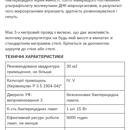
ультрафіолету молекулами ДНК мікроорганізмів, в результаті
чого мікроорганізми втрачають здатність розмножуватися і
гинуть.
Має 3-х метровий провід з вилкою, що дає можливість
монтажу рециркулятора на будь-якій висоті в кімнатах зі
стандартним метражем стелі. Кріпиться за допомогою
шурупів до стіни або стелі.
ТЕХНІЧНІ ХАРАКТЕРИСТИКИ
Рекомендована квадратура
30 м2
приміщення, не більше
Категорії приміщень
IV, V
(Керівництво Р 3.5.1904-04)*
Джерело УФ-
безозоновая бактерицидна
випромінювання З
лампа
К-сть бактерицидних ламп
1 шт. 15 Вт
Ефективний ресурс роботи
9000 годин
ламп, не менше