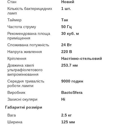
Стан
Новий
Кількість бактерицидних
1 шт.
ламп
Таймер
Так
Частота струму
50 Гц
Рекомендована площа
30 куб. м
приміщення
Споживана потужність
24 Вт
Напруга живлення
220 В
Кріплення
Настінно-стельовий
Довжина хвилі
253.7 нм
ультрафіолетового
випромінювання
Середня тривалість
9000 годин
роботи лампи
Виробник
BactoSfera
Захисні окуляри
Ні
Габаритні розміри
Вага
2.5 кг
Ширина
125 мм