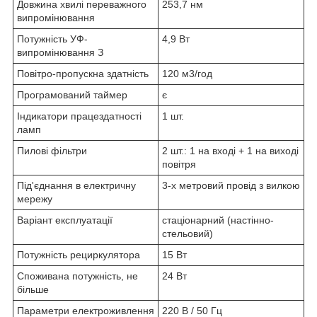
Довжина хвилі переважного
253,7 нм
випромінювання
Потужність УФ-
4,9 Вт
випромінювання З
Повітро-пропускна здатність
120 м3/год
Програмований таймер
є
Індикатори працездатності
1 шт.
ламп
Пилові фільтри
2 шт.: 1 на вході + 1 на виході
повітря
Під'єднання в електричну
3-х метровий провід з вилкою
мережу
Варіант експлуатації
стаціонарний (настінно-
стельовий)
Потужність рециркулятора
15 Вт
Споживана потужність, не
24 Вт
більше
Параметри електроживлення
220 В / 50 Гц