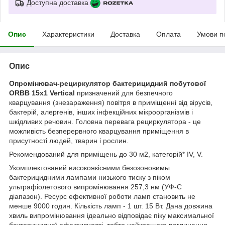
Доступна доставка
Опис
Характеристики
Доставка
Оплата
Умови п
Опис
Опромінювач-рециркулятор бактерицидний побутової
ORBB 15x1 Vertical
призначений для безпечного
кварцування (знезараження) повітря в приміщенні від вірусів,
бактерій, алергенів, інших інфекційних мікроорганізмів і
шкідливих речовин. Головна перевага рециркулятора - це
можливість безперервного кварцування приміщення в
присутності людей, тварин і рослин.
Рекомендований для приміщень до 30 м2, категорій* IV, V.
Укомплектований високоякісними безозоновимы
бактерицидними лампами низького тиску з піком
ультрафіолетового випромінювання 257,3 нм (УФ-С
діапазон). Ресурс ефективної роботи ламп становить не
менше 9000 годин. Кількість ламп - 1 шт. 15 Вт. Дана довжина
хвиль випромінювання ідеально відповідає піку максимальної
бактерицидної ефективності, тобто найкращого поглинання