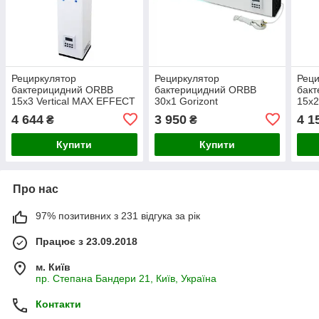
Рециркулятор
Рециркулятор
Реци
бактерицидний ORBB
бактерицидний ORBB
бак
15x3 Vertical MAX EFFECT
30x1 Gorizont
15x2
4 644
3 950
4 1
₴
₴
Купити
Купити
Про нас
97% позитивних з 231 відгука за рік
Працює з 23.09.2018
м. Київ
пр. Степана Бандери 21, Київ, Україна
Контакти