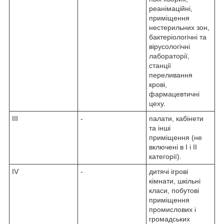
реанімаційні,
приміщення
нестерильних зон,
бактеріологічні та
вірусологічні
лабораторії,
станції
переливання
крові,
фармацевтичні
цеху.
III
-
палати, кабінети
та інші
приміщення (не
включені в I і II
категорії).
IV
-
дитячі ігрові
кімнати, шкільні
класи, побутові
приміщення
промислових і
громадських