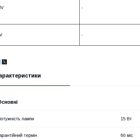
IV
-
V
-
арактеристики
Основні
отужність лампи
15 Вт
арантійний термін
60 міс