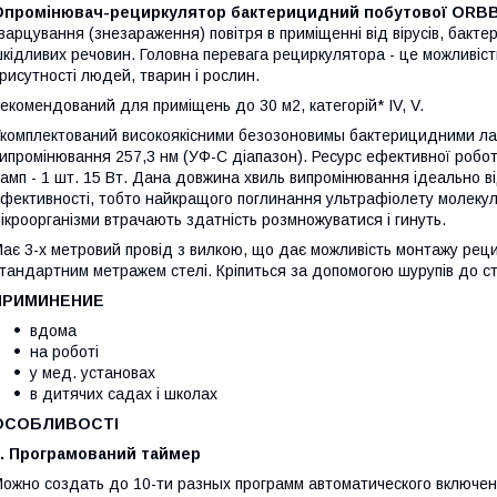
Опромінювач-рециркулятор бактерицидний побутової ORBB 
варцування (знезараження) повітря в приміщенні від вірусів, бактері
кідливих речовин. Головна перевага рециркулятора - це можливіс
рисутності людей, тварин і рослин.
екомендований для приміщень до 30 м2, категорій* IV, V.
комплектований високоякісними безозоновимы бактерицидними лам
ипромінювання 257,3 нм (УФ-С діапазон). Ресурс ефективної робот
амп - 1 шт. 15 Вт. Дана довжина хвиль випромінювання ідеально в
фективності, тобто найкращого поглинання ультрафіолету молекула
ікроорганізми втрачають здатність розмножуватися і гинуть.
ає 3-х метровий провід з вилкою, що дає можливість монтажу рецир
тандартним метражем стелі. Кріпиться за допомогою шурупів до сті
ПРИМИНЕНИЕ
вдома
на роботі
у мед. установах
в дитячих садах і школах
ОСОБЛИВОСТІ
1. Програмований таймер
ожно создать до 10-ти разных программ автоматического включе