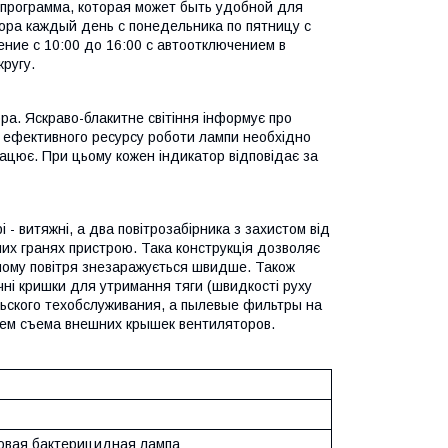
 программа, которая может быть удобной для
ора каждый день с понедельника по пятницу с
ение с 10:00 до 16:00 с автоотключением в
ругу.
а. Яскраво-блакитне світіння інформує про
я ефективного ресурсу роботи лампи необхідно
працює. При цьому кожен індикатор відповідає за
- витяжні, а два повітрозабірника з захистом від
их гранях пристрою. Така конструкція дозволяє
чому повітря знезаражується швидше. Також
чні кришки для утримання тяги (швидкості руху
льского техобслуживания, а пылевые фильтры на
тем съема внешних крышек вентиляторов.
овая бактерицидная лампа