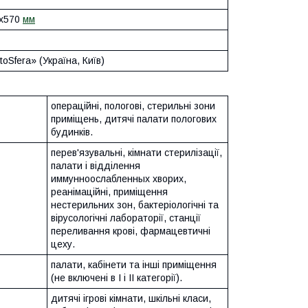
5х570
мм
oSfera» (Україна, Київ)
операційні, пологові, стерильні зони
приміщень, дитячі палати пологових
будинків.
перев'язувальні, кімнати стерилізації,
палати і відділення
иммунноослабленных хворих,
реанімаційні, приміщення
нестерильних зон, бактеріологічні та
вірусологічні лабораторії, станції
переливання крові, фармацевтичні
цеху.
палати, кабінети та інші приміщення
(не включені в I і II категорії).
дитячі ігрові кімнати, шкільні класи,