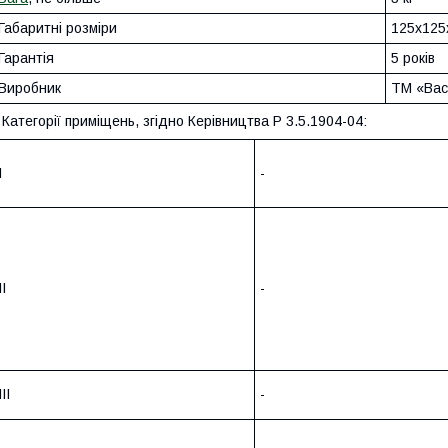
Габаритні розміри
125х12
Гарантія
5 років
Виробник
ТМ «Bact
 Категорії приміщень, згідно Керівництва Р 3.5.1904-04:
I
-
II
-
III
-