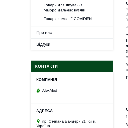
Товари для лігування
к
гемороїдальних вузлів
ш
Товари компанії COVIDIEN
п
Р
Про нас
У
в
Відгуки
л
е
м
М
КОНТАКТИ
с
AlexMed
пр. Степана Бандери 21, Київ,
М
Україна