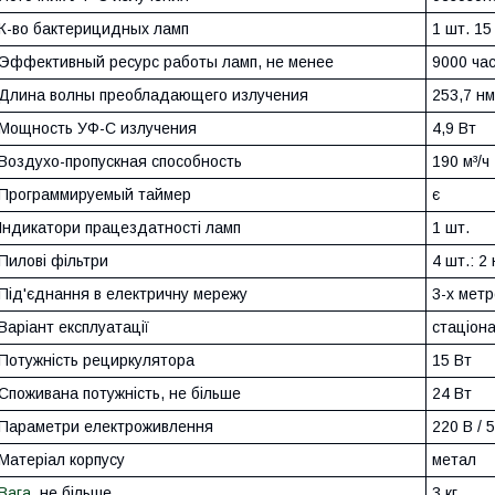
К-во бактерицидных ламп
1 шт. 15
Эффективный ресурс работы ламп, не менее
9000 ча
Длина волны преобладающего излучения
253,7 нм
Мощность УФ-С излучения
4,9 Вт
Воздухо-пропускная способность
190 м³/ч
Программируемый таймер
є
Індикатори працездатності ламп
1 шт.
Пилові фільтри
4 шт.: 2
Під'єднання в електричну мережу
3-х метр
Варіант експлуатації
стаціона
Потужність рециркулятора
15 Вт
Споживана потужність, не більше
24 Вт
Параметри електроживлення
220 В / 
Матеріал корпусу
метал
Вага
, не більше
3 кг