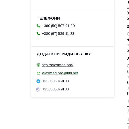
н
с
9
о
+380 (50) 507-91-80
С
+380 (97) 539-11-23
н
з
р
3
http://alexmed.pro/
О
з
alexmed.pro@ukr.net
з
+380505079180
в
п
+380505079180
в