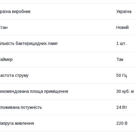
раїна виробник
Україна
Стан
Новий
ількість бактерицидних ламп
1 шт.
Таймер
Так
астота струму
50 Гц
екомендована площа приміщення
30 куб. м
поживана потужність
24 Вт
апруга живлення
220 В