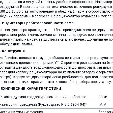
едели, часов и минут. Это очень удобно и эффективно. Например
отрудников Вашего офиса: автоматическое включение рециркулят
:00 до 18:30 с автоотключением в обед на 1 час + в субботу включ
бедний перерыв + в воскресенье рециркулятор отдыхает и так по к
2. Индикаторы работоспособности ламп
игналізують про працездатності бактерицидних ламп рециркулятор
ормальної роботі ламп, рожеве світіння попереджає про закінченн
амінити лампу на нову, і відсутність світла означає, що лампа не 
оботу однієї лампи.
. Конструкція
собливість полягає в тому, що обидва вентилятора в рециркуляторі 
овнішнього проникнення прямих УФ-С променів розташовані на бічн
більшити швидкість воздухопроходимости до двох разів, завдяки 
середині корпусу рециркуляторра на кріпильних отворах є гермети
овітря). Корпус рециркулятора легко разбирается для пользовате
ытяжных вентиляторах достаются вовсе без разбора корпуса - пу
ТЕХНИЧЕСКИЕ ХАРАКТЕРИСТИКИ
Рекомендуемая квадратура помещения, не больше
30 м²
Категории помещений (Руководство Р 3.5.1904-04)*
IV, V
Источник УФ-С излучения
безозон