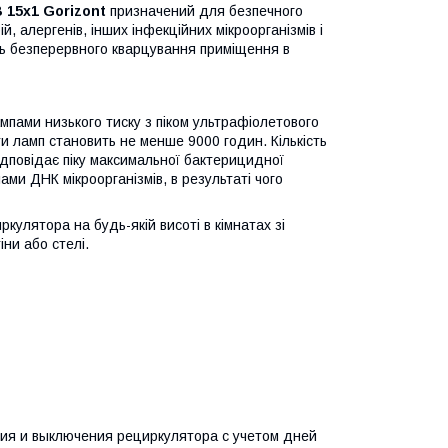
15x1 Gorizont
призначений для безпечного
й, алергенів, інших інфекційних мікроорганізмів і
ть безперервного кварцування приміщення в
пами низького тиску з піком ультрафіолетового
и ламп становить не менше 9000 годин. Кількість
ідповідає піку максимальної бактерицидної
ми ДНК мікроорганізмів, в результаті чого
кулятора на будь-якій висоті в кімнатах зі
ни або стелі.
ния и выключения рециркулятора с учетом дней