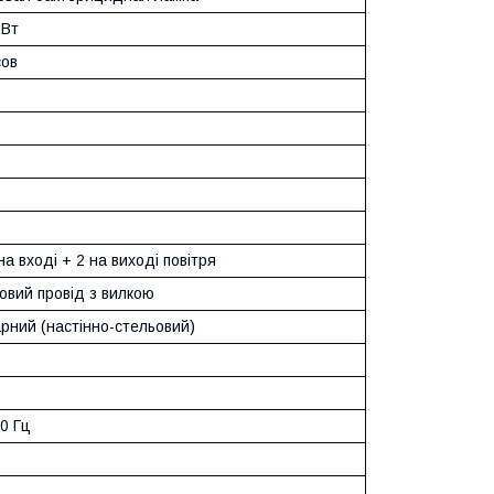
 Вт
сов
 на вході + 2 на виході повітря
овий провід з вилкою
рний (настінно-стельовий)
50 Гц