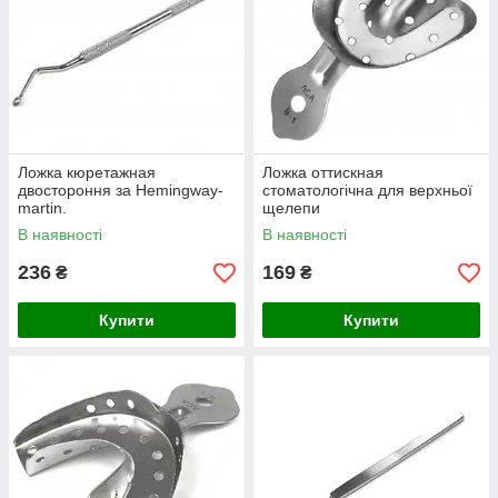
Ложка кюретажная
Ложка оттискная
двостороння за Hemingway-
стоматологічна для верхньої
martin.
щелепи
В наявності
В наявності
236
169
₴
₴
Купити
Купити