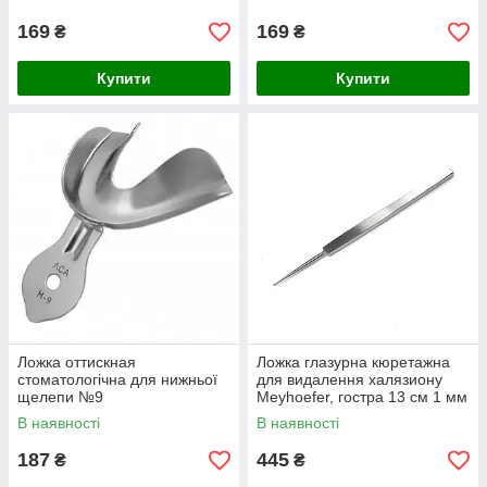
169
169
₴
₴
Купити
Купити
Ложка оттискная
Ложка глазурна кюретажна
стоматологічна для нижньої
для видалення халязиону
щелепи №9
Meyhoefer, гостра 13 см 1 мм
В наявності
В наявності
187
445
₴
₴