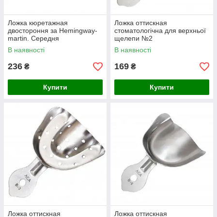
Ложка кюретажная
Ложка оттискная
двостороння за Hemingway-
стоматологічна для верхньої
martin. Середня
щелепи №2
В наявності
В наявності
236
169
₴
₴
Купити
Купити
Ложка оттискная
Ложка оттискная