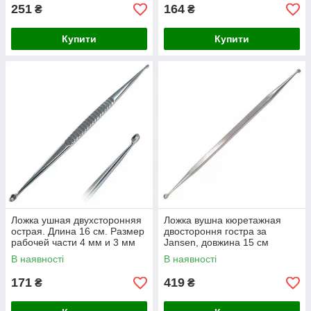
251
164
₴
₴
Купити
Купити
Ложка ушная двухсторонняя
Ложка вушна кюретажная
острая. Длина 16 см. Размер
двостороння гостра за
рабочей части 4 мм и 3 мм
Jansen, довжина 15 см
В наявності
В наявності
171
419
₴
₴