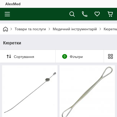
AlexMed
Товари та послуги
Медичний інструментарій
Кюретк
Кюретки
Сортування
0
Фільтри