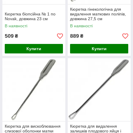
Кюретка гінекологічна для
Кюретка біопсійна № 1 по
видалення маткових поліпів,
Novak, довжина 23 см
довжина 27,5 см
В наявності
В наявності
509
889
₴
₴
Купити
Купити
Кюретка для вискоблювання
Кюретка для видалення
слизової оболонки матки
залишків плодового яйця і