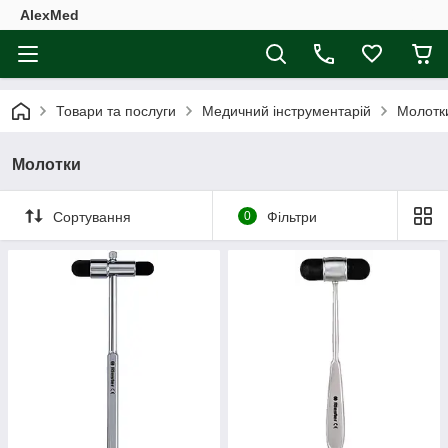
AlexMed
Товари та послуги
Медичний інструментарій
Молотк
Молотки
Сортування
0
Фільтри