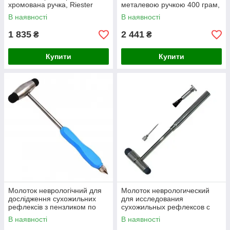
хромована ручка, Riester
металевою ручкою 400 грам,
довжина 24 см
В наявності
В наявності
1 835
2 441
₴
₴
Купити
Купити
Молоток неврологічний для
Молоток неврологический
дослідження сухожильних
для исследования
рефлексів з пензликом по
сухожильных рефлексов с
Dejerine, довжина 23 см
кисточкой по Dejerine, длина
В наявності
В наявності
17 см