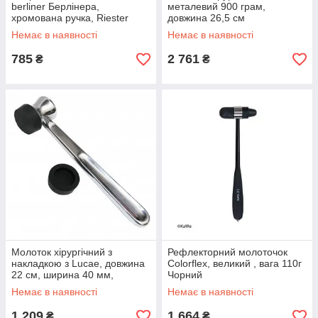
berliner Берлінера,
металевий 900 грам,
хромована ручка, Riester
довжина 26,5 см
Немає в наявності
Немає в наявності
785
2 761
₴
₴
Молоток хірургічний з
Рефлекторний молоточок
накладкою з Lucae, довжина
Colorflex, великий , вага 110г
22 см, ширина 40 мм,
Чорний
діаметр 30 мм
Немає в наявності
Немає в наявності
1 209
1 664
₴
₴