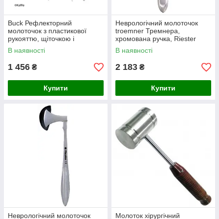
Buck Рефлекторний
Неврологічний молоточок
молоточок з пластикової
troemner Тремнера,
рукояттю, щіточкою і
хромована ручка, Riester
голочкою
230г
В наявності
В наявності
1 456
2 183
₴
₴
Купити
Купити
Неврологічний молоточок
Молоток хірургічний