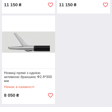
11 150
11 150
₴
₴
Ножиці прямі з однією
активною браншею Ф2.8*300
мм
Немає в наявності
8 050
₴