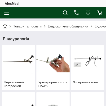
AlexMed
Товари та послуги
Ендоскопічне обладнання
Ендоур
Ендоурологія
Перкутанний
Уретерореноскопи
Літотриптоскопи
нефроскоп
HAWK