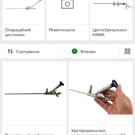
Операційний
Резектоскопи
ЦистоУретроскоп
цистоскоп
HAWK
Сортування
0
Фільтри
Уретерореноскоп,