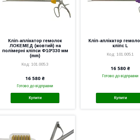
Кліп-аплікатор гемолок
Кліп-аплікатор гемол
ЛОКЕМЕД (жовтий) на
кліпс L
полімерні кліпси Ф10*330 мм
101.005.1
(mm)
101.005.3
16 580 ₴
Готово до відправки
16 580 ₴
Готово до відправки
Купити
Купити