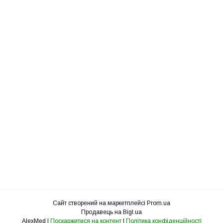
Сайт створений на маркетплейсі
Prom.ua
Продавець на Bigl.ua
AlexMed |
Поскаржитися на контент
|
Політика конфіденційності