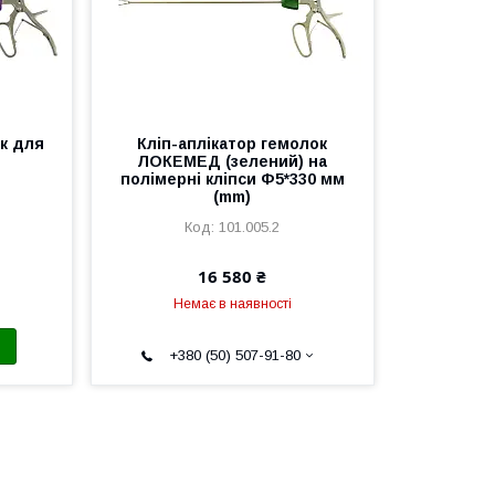
ок для
Кліп-аплікатор гемолок
ЛОКЕМЕД (зелений) на
полімерні кліпси Ф5*330 мм
(mm)
101.005.2
16 580 ₴
Немає в наявності
+380 (50) 507-91-80