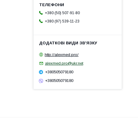
+380 (50) 507-91-80
+380 (97) 539-11-23
http://alexmed.pro/
alexmed.pro@ukr.net
+380505079180
+380505079180