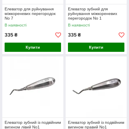
Елеватор для руйнування
Елеватор зубний для
міжкореневих перегородок
руйнування міжкореневих
No 7
перегородок No 1
В наявності
В наявності
335
335
₴
₴
Купити
Купити
Елеватор зубний із подвійним
Елеватор зубний із подвійним
вигином лівий No1
вигином правий No1