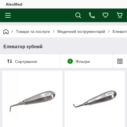
AlexMed
Товари та послуги
Медичний інструментарій
Елеват
Елеватор зубний
Сортування
0
Фільтри