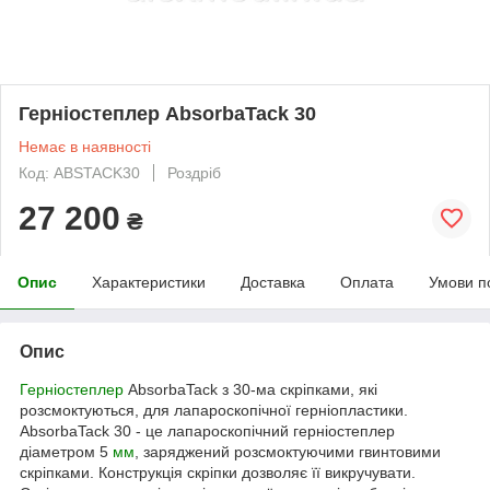
Герніостеплер AbsorbaTack 30
Немає в наявності
Код: ABSTACK30
Роздріб
27 200
₴
Опис
Характеристики
Доставка
Оплата
Умови п
Опис
Герніостеплер
AbsorbaTack з 30-ма скріпками, які
розсмоктуються, для лапароскопічної герніопластики.
AbsorbaTack 30 - це лапароскопічний герніостеплер
діаметром 5
мм
, заряджений розсмоктуючими гвинтовими
скріпками. Конструкція скріпки дозволяє її викручувати.