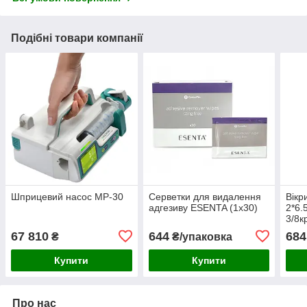
Подібні товари компанії
Шприцевий насос MP-30
Серветки для видалення
Вікр
адгезиву ESENTA (1x30)
2*6.
3/8к
67 810
644
684
₴
₴/упаковка
Купити
Купити
Про нас